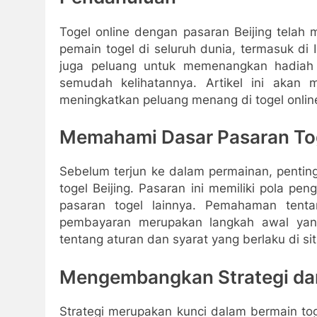
Togel online dengan pasaran Beijing telah 
pemain togel di seluruh dunia, termasuk di
juga peluang untuk memenangkan hadiah
semudah kelihatannya. Artikel ini akan
meningkatkan peluang menang di togel online
Memahami Dasar Pasaran Tog
Sebelum terjun ke dalam permainan, penti
togel Beijing. Pasaran ini memiliki pola p
pasaran togel lainnya. Pemahaman tent
pembayaran merupakan langkah awal yang 
tentang aturan dan syarat yang berlaku di si
Mengembangkan Strategi dan
Strategi merupakan kunci dalam bermain toge