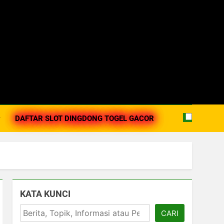
l Online
DAFTAR SLOT DINGDONG TOGEL GACOR
KATA KUNCI
CARI