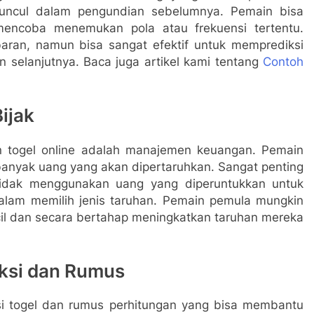
muncul dalam pengundian sebelumnya. Pemain bisa
encoba menemukan pola atau frekuensi tertentu.
aran, namun bisa sangat efektif untuk memprediksi
 selanjutnya. Baca juga artikel kami tentang
Contoh
ijak
n togel online adalah manajemen keuangan. Pemain
anyak uang yang akan dipertaruhkan. Sangat penting
 tidak menggunakan uang yang diperuntukkan untuk
h dalam memilih jenis taruhan. Pemain pemula mungkin
cil dan secara bertahap meningkatkan taruhan mereka
ksi dan Rumus
ksi togel dan rumus perhitungan yang bisa membantu