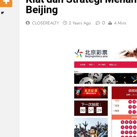
Beijing
0
CLOSEREALTY
2 Years Ago
4 Mins