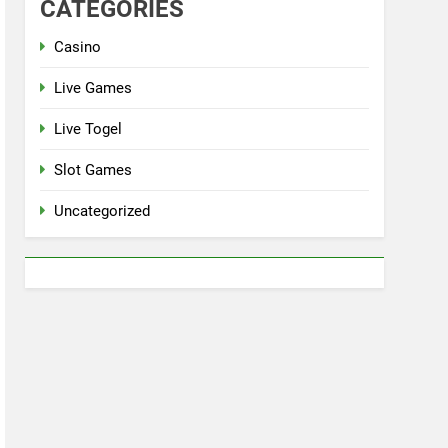
CATEGORIES
Casino
Live Games
Live Togel
Slot Games
Uncategorized