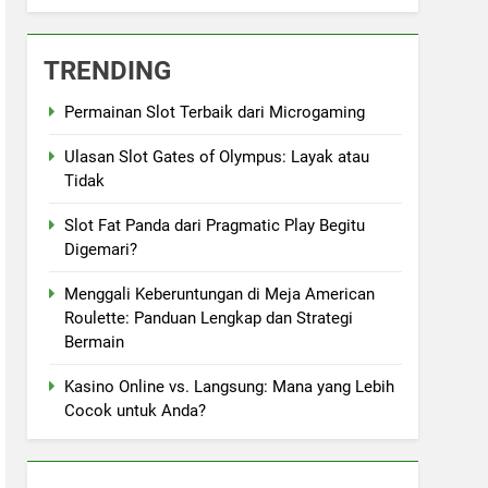
TRENDING
Permainan Slot Terbaik dari Microgaming
Ulasan Slot Gates of Olympus: Layak atau
Tidak
Slot Fat Panda dari Pragmatic Play Begitu
Digemari?
Menggali Keberuntungan di Meja American
Roulette: Panduan Lengkap dan Strategi
Bermain
Kasino Online vs. Langsung: Mana yang Lebih
Cocok untuk Anda?