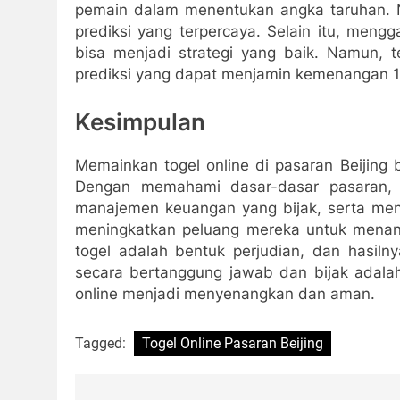
pemain dalam menentukan angka taruhan. 
prediksi yang terpercaya. Selain itu, meng
bisa menjadi strategi yang baik. Namun, t
prediksi yang dapat menjamin kemenangan 
Kesimpulan
Memainkan togel online di pasaran Beijing
Dengan memahami dasar-dasar pasaran, 
manajemen keuangan yang bijak, serta men
meningkatkan peluang mereka untuk menang
togel adalah bentuk perjudian, dan hasil
secara bertanggung jawab dan bijak adala
online menjadi menyenangkan dan aman.
Tagged:
Togel Online Pasaran Beijing