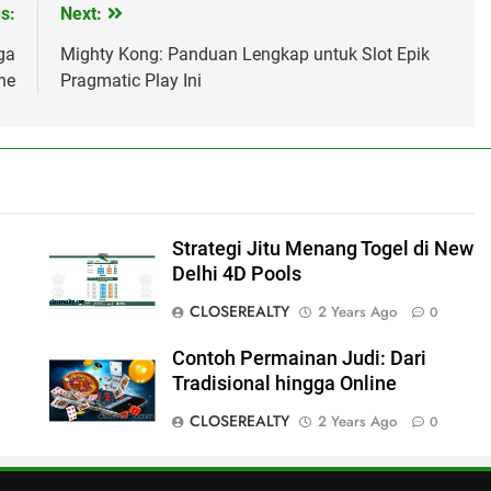
s:
Next:
ga
Mighty Kong: Panduan Lengkap untuk Slot Epik
ne
Pragmatic Play Ini
Strategi Jitu Menang Togel di New
Delhi 4D Pools
CLOSEREALTY
2 Years Ago
0
Contoh Permainan Judi: Dari
Tradisional hingga Online
CLOSEREALTY
2 Years Ago
0