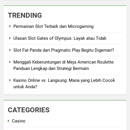
TRENDING
Permainan Slot Terbaik dari Microgaming
Ulasan Slot Gates of Olympus: Layak atau Tidak
Slot Fat Panda dari Pragmatic Play Begitu Digemari?
Menggali Keberuntungan di Meja American Roulette:
Panduan Lengkap dan Strategi Bermain
Kasino Online vs. Langsung: Mana yang Lebih Cocok
untuk Anda?
CATEGORIES
Casino