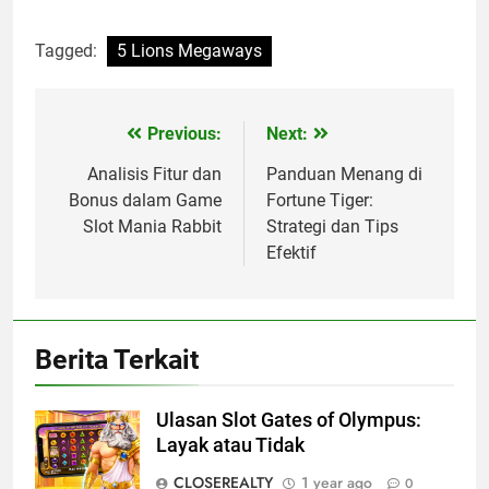
Tagged:
5 Lions Megaways
Previous:
Next:
Post
navigation
Analisis Fitur dan
Panduan Menang di
Bonus dalam Game
Fortune Tiger:
Slot Mania Rabbit
Strategi dan Tips
Efektif
Berita Terkait
Ulasan Slot Gates of Olympus:
Layak atau Tidak
CLOSEREALTY
1 year ago
0