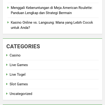
Menggali Keberuntungan di Meja American Roulette:
Panduan Lengkap dan Strategi Bermain
Kasino Online vs. Langsung: Mana yang Lebih Cocok
untuk Anda?
CATEGORIES
Casino
Live Games
Live Togel
Slot Games
Uncategorized