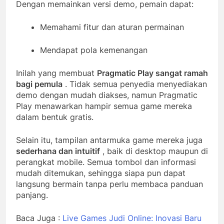
Dengan memainkan versi demo, pemain dapat:
Memahami fitur dan aturan permainan
Mendapat pola kemenangan
Inilah yang membuat
Pragmatic Play sangat ramah
bagi pemula
. Tidak semua penyedia menyediakan
demo dengan mudah diakses, namun Pragmatic
Play menawarkan hampir semua game mereka
dalam bentuk gratis.
Selain itu, tampilan antarmuka game mereka juga
sederhana dan intuitif
, baik di desktop maupun di
perangkat mobile. Semua tombol dan informasi
mudah ditemukan, sehingga siapa pun dapat
langsung bermain tanpa perlu membaca panduan
panjang.
Baca Juga :
Live Games Judi Online: Inovasi Baru