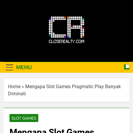
Skip
to
content
CLOSEREALTY
Daftar Situs Demo Slot Gacor, Judi
Live Casino Game Dan Dingdong
MENU
Togel Online
Home
»
Mengapa Slot Games Pragmatic Play Banyak
Diminati
SLOT GAMES
Mengapa Slot Games