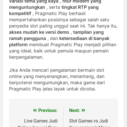
variasi tema yang kaya
,
fitur modern yang
menguntungkan
, serta
tingkat RTP yang
kompetitif
, Pragmatic Play berhasil
mempertahankan posisinya sebagai salah satu
penyedia slot paling unggul saat ini. Tak hanya itu,
akses mudah ke versi demo
,
tampilan yang
ramah pengguna
, dan
ketersediaan di banyak
platform
membuat Pragmatic Play menjadi pilihan
yang ideal, baik untuk pemula maupun pemain
berpengalaman.
Jika Anda mencari pengalaman bermain slot
online yang menyenangkan, menantang, dan
berpotensi menguntungkan, maka game dari
Pragmatic Play jelas layak untuk dicoba.
Previous:
Next:
Post
navigation
Live Games Judi
Slot Games vs Judi