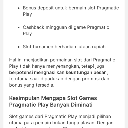
Bonus deposit untuk bermain slot Pragmatic
Play
Cashback mingguan di game Pragmatic
Play
Slot turnamen berhadiah jutaan rupiah
Hal ini menjadikan permainan slot dari Pragmatic
Play tidak hanya menyenangkan, tetapi juga
berpotensi menghasilkan keuntungan besar
,
terutama saat dipadukan dengan promosi dan
bonus yang tersedia.
Kesimpulan Mengapa Slot Games
Pragmatic Play Banyak Diminati
Slot games dari Pragmatic Play menjadi pilihan
utama para pemain bukan tanpa alasan. Dengan