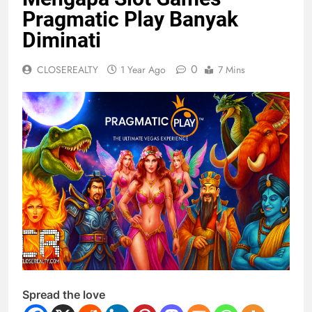
Pragmatic Play Banyak
Diminati
0
CLOSEREALTY
1 Year Ago
7 Mins
Spread the love