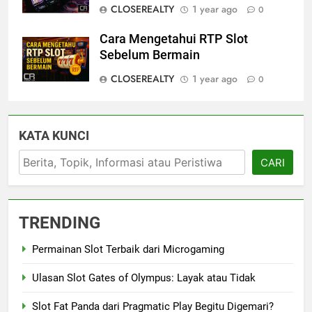
CLOSEREALTY
1 year ago
0
Cara Mengetahui RTP Slot
Sebelum Bermain
CLOSEREALTY
1 year ago
0
KATA KUNCI
CARI
TRENDING
Permainan Slot Terbaik dari Microgaming
Ulasan Slot Gates of Olympus: Layak atau Tidak
Slot Fat Panda dari Pragmatic Play Begitu Digemari?