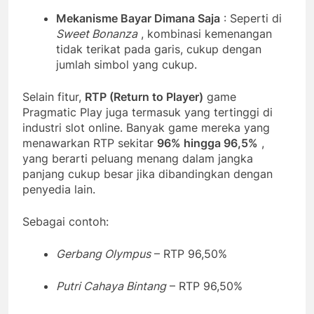
Mekanisme Bayar Dimana Saja
: Seperti di
Sweet Bonanza
, kombinasi kemenangan
tidak terikat pada garis, cukup dengan
jumlah simbol yang cukup.
Selain fitur,
RTP (Return to Player)
game
Pragmatic Play juga termasuk yang tertinggi di
industri slot online. Banyak game mereka yang
menawarkan RTP sekitar
96% hingga 96,5%
,
yang berarti peluang menang dalam jangka
panjang cukup besar jika dibandingkan dengan
penyedia lain.
Sebagai contoh:
Gerbang Olympus
– RTP 96,50%
Putri Cahaya Bintang
– RTP 96,50%