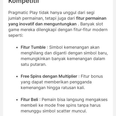
Kompetitif
Pragmatic Play tidak hanya unggul dari segi
jumlah permainan, tetapi juga dari
fitur permainan
yang inovatif dan menguntungkan
. Banyak slot
game mereka dilengkapi dengan fitur-fitur modern
seperti:
Fitur Tumble
: Simbol kemenangan akan
menghilang dan diganti dengan simbol baru,
memungkinkan banyak kemenangan dalam
satu putaran.
Free Spins dengan Multiplier
: Fitur bonus
yang dapat memberikan pengganda
kemenangan hingga ratusan kali.
Fitur Beli
: Pemain bisa langsung mengakses
membeli ke mode free spins tanpa harus
menunggu simbol scatter muncul.