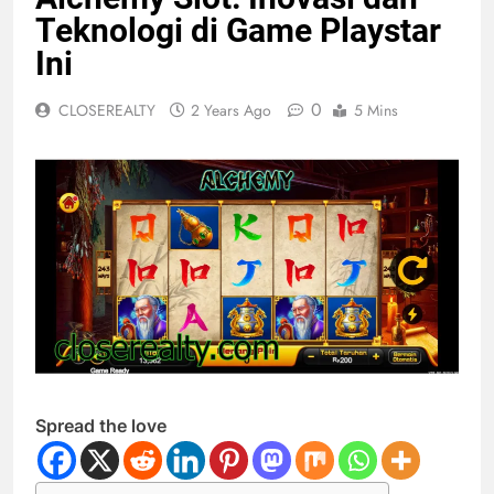
Teknologi di Game Playstar
Ini
0
CLOSEREALTY
2 Years Ago
5 Mins
Spread the love