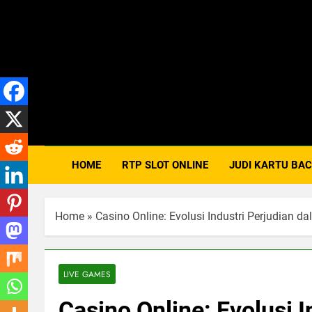
Skip
to
content
CL
Daftar Sit
HOME
RTP SLOT ONLINE
JUDI KARTU BA
Home
»
Casino Online: Evolusi Industri Perjudian da
LIVE GAMES
Casino Online: Evolusi 