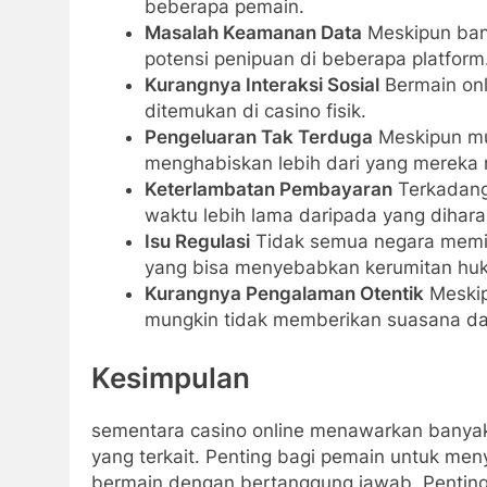
beberapa pemain.
Masalah Keamanan Data
Meskipun bany
potensi penipuan di beberapa platform
Kurangnya Interaksi Sosial
Bermain onl
ditemukan di casino fisik.
Pengeluaran Tak Terduga
Meskipun mu
menghabiskan lebih dari yang mereka 
Keterlambatan Pembayaran
Terkadang,
waktu lebih lama daripada yang dihara
Isu Regulasi
Tidak semua negara memilik
yang bisa menyebabkan kerumitan hu
Kurangnya Pengalaman Otentik
Meskip
mungkin tidak memberikan suasana da
Kesimpulan
sementara casino online menawarkan banyak 
yang terkait. Penting bagi pemain untuk men
bermain dengan bertanggung jawab. Pentin