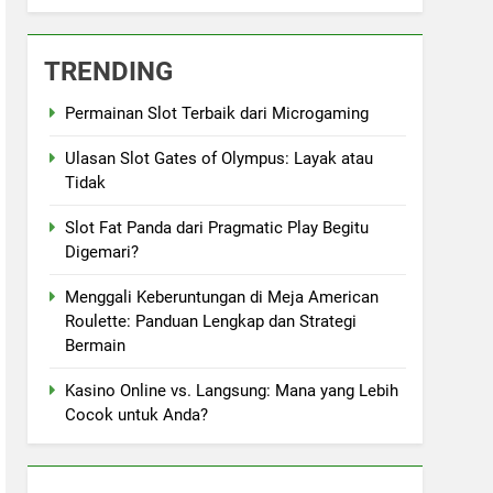
TRENDING
Permainan Slot Terbaik dari Microgaming
Ulasan Slot Gates of Olympus: Layak atau
Tidak
Slot Fat Panda dari Pragmatic Play Begitu
Digemari?
Menggali Keberuntungan di Meja American
Roulette: Panduan Lengkap dan Strategi
Bermain
Kasino Online vs. Langsung: Mana yang Lebih
Cocok untuk Anda?