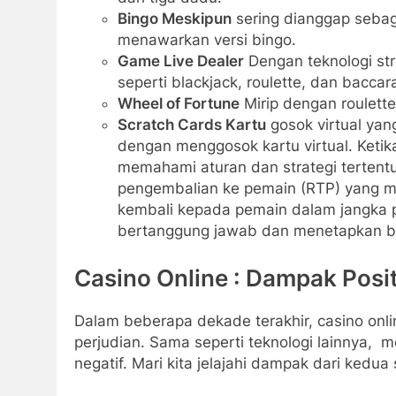
Bingo Meskipun
sering dianggap sebag
menawarkan versi bingo.
Game Live Dealer
Dengan teknologi st
seperti blackjack, roulette, dan baccar
Wheel of Fortune
Mirip dengan roulette
Scratch Cards Kartu
gosok virtual ya
dengan menggosok kartu virtual. Ketik
memahami aturan dan strategi tertentu
pengembalian ke pemain (RTP) yang 
kembali kepada pemain dalam jangka p
bertanggung jawab dan menetapkan bat
Casino Online : Dampak Posit
Dalam beberapa dekade terakhir, casino onl
perjudian. Sama seperti teknologi lainnya,
negatif. Mari kita jelajahi dampak dari kedua 