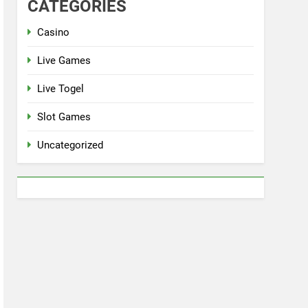
CATEGORIES
Casino
Live Games
Live Togel
Slot Games
Uncategorized