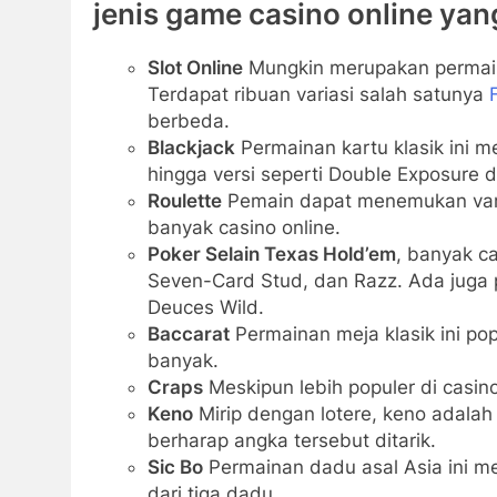
jenis game casino online yan
Slot Online
Mungkin merupakan permainan
Terdapat ribuan variasi salah satunya
berbeda.
Blackjack
Permainan kartu klasik ini mem
hingga versi seperti Double Exposure d
Roulette
Pemain dapat menemukan varias
banyak casino online.
Poker Selain Texas Hold’em
, banyak ca
Seven-Card Stud, dan Razz. Ada juga p
Deuces Wild.
Baccarat
Permainan meja klasik ini po
banyak.
Craps
Meskipun lebih populer di casino 
Keno
Mirip dengan lotere, keno adala
berharap angka tersebut ditarik.
Sic Bo
Permainan dadu asal Asia ini me
dari tiga dadu.