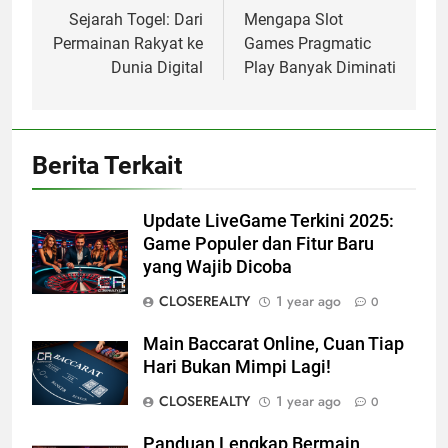
navigation
Sejarah Togel: Dari
Mengapa Slot
Permainan Rakyat ke
Games Pragmatic
Dunia Digital
Play Banyak Diminati
Berita Terkait
Update LiveGame Terkini 2025:
Game Populer dan Fitur Baru
yang Wajib Dicoba
CLOSEREALTY
1 year ago
0
Main Baccarat Online, Cuan Tiap
Hari Bukan Mimpi Lagi!
CLOSEREALTY
1 year ago
0
Panduan Lengkap Bermain