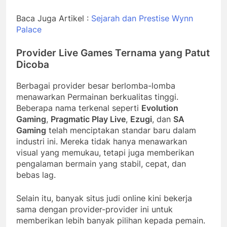
Baca Juga Artikel :
Sejarah dan Prestise Wynn
Palace
Provider Live Games Ternama yang Patut
Dicoba
Berbagai provider besar berlomba-lomba
menawarkan Permainan berkualitas tinggi.
Beberapa nama terkenal seperti
Evolution
Gaming
,
Pragmatic Play Live
,
Ezugi
, dan
SA
Gaming
telah menciptakan standar baru dalam
industri ini. Mereka tidak hanya menawarkan
visual yang memukau, tetapi juga memberikan
pengalaman bermain yang stabil, cepat, dan
bebas lag.
Selain itu, banyak situs judi online kini bekerja
sama dengan provider-provider ini untuk
memberikan lebih banyak pilihan kepada pemain.