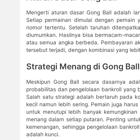
Mengerti aturan dasar Gong Ball adalah la
Setiap permainan dimulai dengan pemain
nomor tertentu. Setelah taruhan ditempatka
diumumkan. Hasilnya bisa bermacam-macam,
atau semua angka berbeda. Pembayaran ak
tersebut terjadi, dengan kombinasi yang leb
Strategi Menang di Gong Ball
Meskipun Gong Ball secara dasarnya ada
probabilitas dan pengelolaan bankroll yang
Salah satu strategi adalah bertaruh pada 
kecil namun lebih sering. Pemain juga har
untuk menutupi lebih banyak kemungkinan 
menang dalam setiap putaran. Penting untuk
kemenangan, sehingga pengelolaan bankroll
adalah kunci.