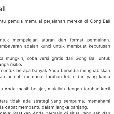
ll
ntu pemula memulai perjalanan mereka di Gong Ball
uk mempelajari aturan dan format permainan.
embayaran adalah kunci untuk membuat keputusan
a mungkin, coba versi gratis dari Gong Ball untuk
npa risiko.
n untuk berapa banyak Anda bersedia menghabiskan
gan pernah membuat taruhan lebih dari yang kamu
 Anda masih belajar, mulailah dengan taruhan kecil
ara tidak ada strategi yang sempurna, memahami
da dapat membantu dalam jangka panjang.
rcaya:
Pastikan Anda bermain di situs yang sah dan