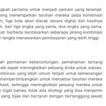
ngkah pertama untuk menjadi pemain yang terampil.
 yang menempatkan taruhan mereka pada kombinasi
n, tiga bola akan diacak secara digital dan hasilnya
 dari tiga angka yang sama, dua angka yang sama,
an berbeda berdasarkan seberapa jarang kombinasi
ih langka menawarkan pembayaran yang lebih tinggi.
lah permainan keberuntungan, pemahaman tentang
 baik dapat meningkatkan peluang Anda untuk sukses.
kombinasi yang lebih umum terjadi untuk kemenangan
us mempertimbangkan untuk menyebar taruhan mereka
hasil, sehingga meningkatkan peluang mereka untuk
 ingat bahwa tidak ada strategi yang bisa menjamin
 yang bijak dan bertaruh dengan bertanggung jawab