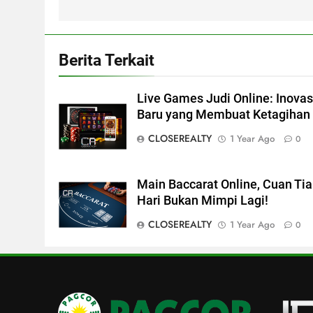
Berita Terkait
Live Games Judi Online: Inovas
Baru yang Membuat Ketagihan
CLOSEREALTY
1 Year Ago
0
Main Baccarat Online, Cuan Ti
Hari Bukan Mimpi Lagi!
CLOSEREALTY
1 Year Ago
0