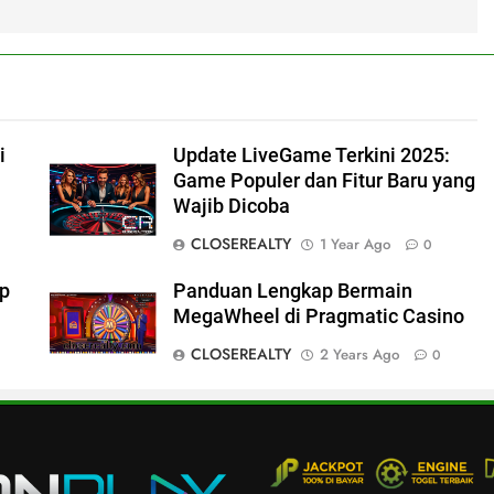
i
Update LiveGame Terkini 2025:
Game Populer dan Fitur Baru yang
Wajib Dicoba
CLOSEREALTY
1 Year Ago
0
ap
Panduan Lengkap Bermain
MegaWheel di Pragmatic Casino
CLOSEREALTY
2 Years Ago
0