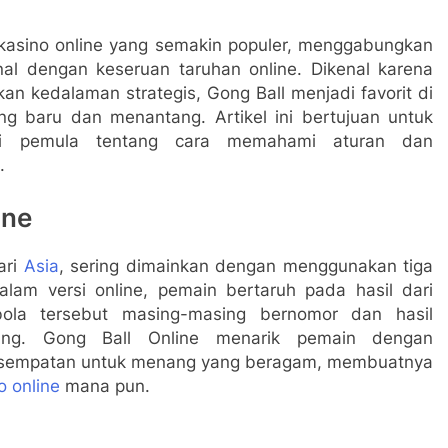
kasino online yang semakin populer, menggabungkan
nal dengan keseruan taruhan online. Dikenal karena
 kedalaman strategis, Gong Ball menjadi favorit di
g baru dan menantang. Artikel ini bertujuan untuk
gi pemula tentang cara memahami aturan dan
.
ine
ari
Asia
, sering dimainkan dengan menggunakan tiga
am versi online, pemain bertaruh pada hasil dari
bola tersebut masing-masing bernomor dan hasil
ng. Gong Ball Online menarik pemain dengan
esempatan untuk menang yang beragam, membuatnya
o online
mana pun.