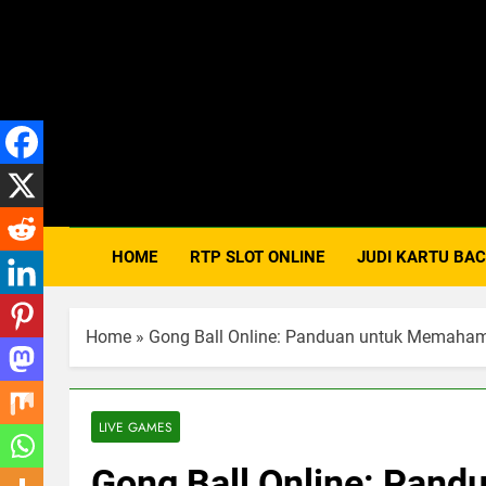
Skip
to
content
CL
Daftar Sit
HOME
RTP SLOT ONLINE
JUDI KARTU BA
Home
»
Gong Ball Online: Panduan untuk Memahami
LIVE GAMES
Gong Ball Online: Pan