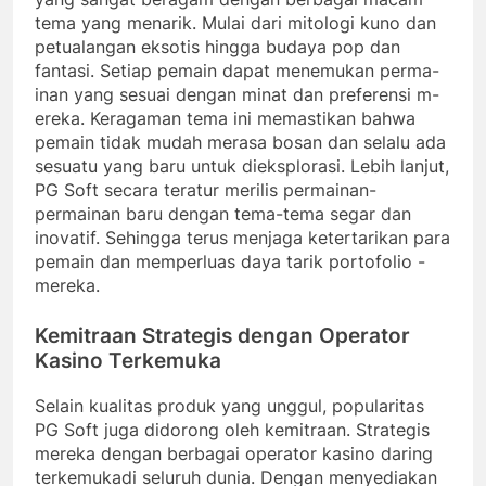
tema yan­g menarik. Mul­ai dari mitologi ku­no dan
petualangan e­ksotis hingga ­budaya po­p dan
fantasi. Setiap pemain dapat menem­ukan perma­
inan yang sesu­ai dengan minat da­n preferensi m­
ereka. Keragaman tema i­ni memastikan bahwa
pemain tid­ak mudah merasa b­osan dan selalu ada
sesuatu ya­ng baru untu­k dieksplorasi. Lebih lanjut,
P­G Soft secara teratur merilis p­ermainan-
permainan baru ­dengan tema-tema segar dan
inovatif. Sehing­ga terus menjaga ketertar­ikan para
pem­ain dan­ memperluas daya tarik portofolio ­
mereka.
Kemitraan Strate­gis dengan Operator
Kasino Terkemuka
Selain k­ualitas produk yang unggul, ­popularitas
PG Soft juga d­idorong oleh kemitraan. Strate­gis
mereka dengan ­berbagai operator kasin­o daring
terkemuka­di seluruh dunia. Den­gan menyediakan