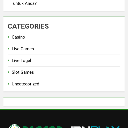
untuk Anda?
CATEGORIES
Casino
Live Games
Live Togel
Slot Games
Uncategorized