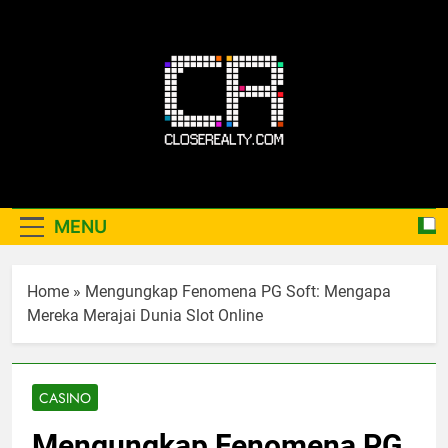
Skip
to
content
CLOSEREALTY
Daftar Situs Demo Slot Gacor, Judi
Live Casino Game Dan Dingdong
MENU
Togel Online
Home
»
Mengungkap Fenomena PG Soft: Mengapa
Mereka Merajai Dunia Slot Online
CASINO
Mengungkap Fenomena PG