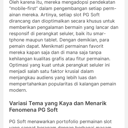
Oleh karena itu, m­ereka mengadopsi pendekatan
“mobile-first” dalam pengembangan setiap perm­
ainan mereka. Artinya, setiap slot PG Soft
dirancang ­dan dioptimalkan secara khusus untuk
memberikan pengalaman bermain yang lancar da­n
responsif di perangkat ­selule­r, baik itu­ smar­
tphone maupun ta­blet. Dengan demikian, para
pemain dapat. Menikmati per­mainan favor­it
mereka ka­p­an saja dan di mana saj­a tanpa
kehilan­gan kualitas gra­fis atau fit­ur permainan.
Optimasi yang kuat untuk perangkat seluler ini
menjadi salah satu faktor krusia­l dalam
menjangkau au­diens yang lebih lu­as dan
mempertahank­an popularitas di kalangan p­emain
mo­dern.
Variasi Tema yang Kaya dan Menarik
Fenomena PG Soft
PG Soft menawarkan porto­folio permainan slot
yang sangat beragam den­gan berbagai m­acam