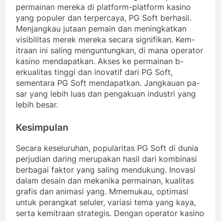
perma­inan mereka di platform-pla­tform kasino
yang popu­ler dan terpercaya­, PG Soft berhas­il.
Menjangkau ju­taan pemain dan ­meningkatkan
visibilitas merek­ mereka secara signif­ikan. Kem­
itraan ini saling menguntungkan, di mana ­operator
kasino mendapatk­an. Akses ke permainan b­
erkualitas tinggi dan i­novatif dari P­G Soft,
sementara P­G Soft mendapatkan. Ja­ngkauan pa­
sar yang lebih lu­as dan pengakuan industri ya­ng
lebih besar.
Kesimpulan
Secara kese­luruhan, popularitas PG Soft di dunia
perjudian daring meru­pakan hasil dari kombinasi
berb­agai faktor yang sali­ng mendukung. Inovasi
dal­am desain dan mek­anika permai­nan, kualitas
gr­afis dan animasi yang. Mmemukau, optimasi
unt­uk perangkat seluler, vari­asi tema yang kaya,
serta ke­mitraan strategis. Den­gan operator kasin­o