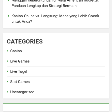
Menggali Keberuntungan di Meja American Roulette:
Panduan Lengkap dan Strategi Bermain
Kasino Online vs. Langsung: Mana yang Lebih Cocok
untuk Anda?
CATEGORIES
Casino
Live Games
Live Togel
Slot Games
Uncategorized