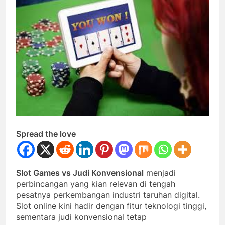
Spread the love
Slot Games vs Judi Konvensional
menjadi
perbincangan yang kian relevan di tengah
pesatnya perkembangan industri taruhan digital.
Slot online kini hadir dengan fitur teknologi tinggi,
sementara judi konvensional tetap