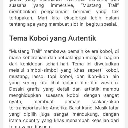
suasana yang immersive, “Mustang Trail”
memberikan pengalaman bermain yang tak
terlupakan. Mari kita eksplorasi lebih dalam
tentang apa yang membuat slot ini begitu spesial.
Tema Koboi yang Autentik
“Mustang Trail” membawa pemain ke era koboi, di
mana keberanian dan petualangan menjadi bagian
dari kehidupan sehari-hari. Tema ini diwujudkan
melalui simbol-simbol yang khas seperti koboi,
mustang, lasso, topi koboi, dan ikon-ikon lain
yang sering kita lihat dalam film-film western.
Desain grafis yang detail dan artistik mampu
menghidupkan suasana koboi dengan sangat
nyata, membuat pemain seakan-akan
tertransportasi ke Amerika Barat kuno. Musik latar
yang dipilih juga sangat mendukung, dengan
irama country yang khas menambah keaslian dari
tema yang diusung.