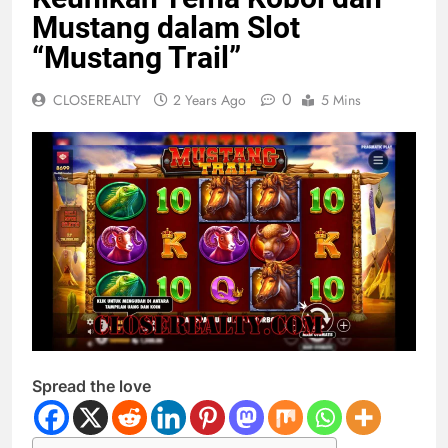
Mustang dalam Slot
“Mustang Trail”
0
CLOSEREALTY
2 Years Ago
5 Mins
Spread the love