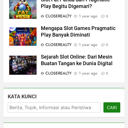
Play Begitu Digemari?
CLOSEREALTY
1 year ago
0
Mengapa Slot Games Pragmatic
Play Banyak Diminati
CLOSEREALTY
1 year ago
0
Sejarah Slot Online: Dari Mesin
Buatan Tangan ke Dunia Digital
CLOSEREALTY
1 year ago
0
KATA KUNCI
CARI