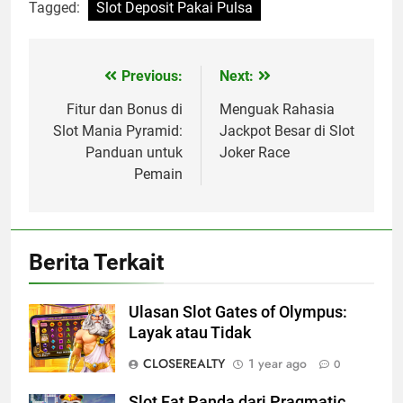
Tagged:
Slot Deposit Pakai Pulsa
Previous:
Next:
Post
navigation
Fitur dan Bonus di
Menguak Rahasia
Slot Mania Pyramid:
Jackpot Besar di Slot
Panduan untuk
Joker Race
Pemain
Berita Terkait
Ulasan Slot Gates of Olympus:
Layak atau Tidak
CLOSEREALTY
1 year ago
0
Slot Fat Panda dari Pragmatic