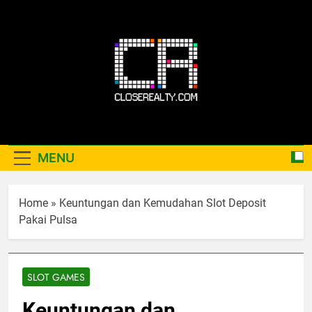
Skip
to
content
CLOSEREALTY
Daftar Situs Demo Slot Gacor, Judi
Live Casino Game Dan Dingdong
MENU
Togel Online
Home
»
Keuntungan dan Kemudahan Slot Deposit
Pakai Pulsa
SLOT GAMES
Keuntungan dan