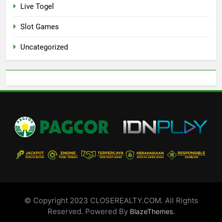
Live Togel
Slot Games
Uncategorized
© Copyright 2023 CLOSEREALTY.COM. All Rights
Reserved. Powered By
.
BlazeThemes