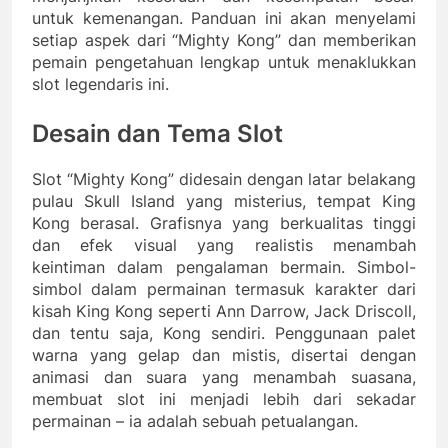
untuk kemenangan. Panduan ini akan menyelami
setiap aspek dari “Mighty Kong” dan memberikan
pemain pengetahuan lengkap untuk menaklukkan
slot legendaris ini.
Desain dan Tema Slot
Slot “Mighty Kong” didesain dengan latar belakang
pulau Skull Island yang misterius, tempat King
Kong berasal. Grafisnya yang berkualitas tinggi
dan efek visual yang realistis menambah
keintiman dalam pengalaman bermain. Simbol-
simbol dalam permainan termasuk karakter dari
kisah King Kong seperti Ann Darrow, Jack Driscoll,
dan tentu saja, Kong sendiri. Penggunaan palet
warna yang gelap dan mistis, disertai dengan
animasi dan suara yang menambah suasana,
membuat slot ini menjadi lebih dari sekadar
permainan – ia adalah sebuah petualangan.