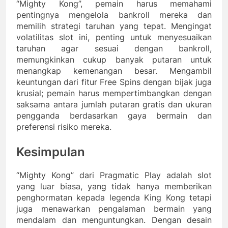
“Mighty Kong”, pemain harus memahami
pentingnya mengelola bankroll mereka dan
memilih strategi taruhan yang tepat. Mengingat
volatilitas slot ini, penting untuk menyesuaikan
taruhan agar sesuai dengan bankroll,
memungkinkan cukup banyak putaran untuk
menangkap kemenangan besar. Mengambil
keuntungan dari fitur Free Spins dengan bijak juga
krusial; pemain harus mempertimbangkan dengan
saksama antara jumlah putaran gratis dan ukuran
pengganda berdasarkan gaya bermain dan
preferensi risiko mereka.
Kesimpulan
“Mighty Kong” dari Pragmatic Play adalah slot
yang luar biasa, yang tidak hanya memberikan
penghormatan kepada legenda King Kong tetapi
juga menawarkan pengalaman bermain yang
mendalam dan menguntungkan. Dengan desain