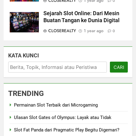
CLOSEREALTY
1 year ago
0
Sejarah Slot Online: Dari Mesin
Buatan Tangan ke Dunia Digital
CLOSEREALTY
1 year ago
0
KATA KUNCI
CARI
TRENDING
Permainan Slot Terbaik dari Microgaming
Ulasan Slot Gates of Olympus: Layak atau Tidak
Slot Fat Panda dari Pragmatic Play Begitu Digemari?