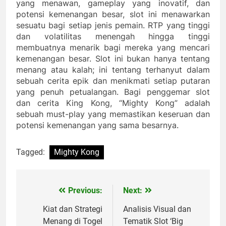
yang menawan, gameplay yang inovatif, dan
potensi kemenangan besar, slot ini menawarkan
sesuatu bagi setiap jenis pemain. RTP yang tinggi
dan volatilitas menengah hingga tinggi
membuatnya menarik bagi mereka yang mencari
kemenangan besar. Slot ini bukan hanya tentang
menang atau kalah; ini tentang terhanyut dalam
sebuah cerita epik dan menikmati setiap putaran
yang penuh petualangan. Bagi penggemar slot
dan cerita King Kong, “Mighty Kong” adalah
sebuah must-play yang memastikan keseruan dan
potensi kemenangan yang sama besarnya.
Tagged:
Mighty Kong
Previous:
Next:
Post
navigation
Kiat dan Strategi
Analisis Visual dan
Menang di Togel
Tematik Slot ‘Big