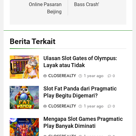
Online Pasaran
Bass Crash’
Beijing
Berita Terkait
Ulasan Slot Gates of Olympus:
Layak atau Tidak
CLOSEREALTY
1 year ago
0
Slot Fat Panda dari Pragmatic
Play Begitu Digemari?
CLOSEREALTY
1 year ago
0
Mengapa Slot Games Pragmatic
Play Banyak Diminati