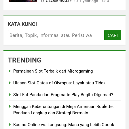
CLOSEREALTY
1 year ago
0
KATA KUNCI
CARI
TRENDING
Permainan Slot Terbaik dari Microgaming
Ulasan Slot Gates of Olympus: Layak atau Tidak
Slot Fat Panda dari Pragmatic Play Begitu Digemari?
Menggali Keberuntungan di Meja American Roulette:
Panduan Lengkap dan Strategi Bermain
Kasino Online vs. Langsung: Mana yang Lebih Cocok