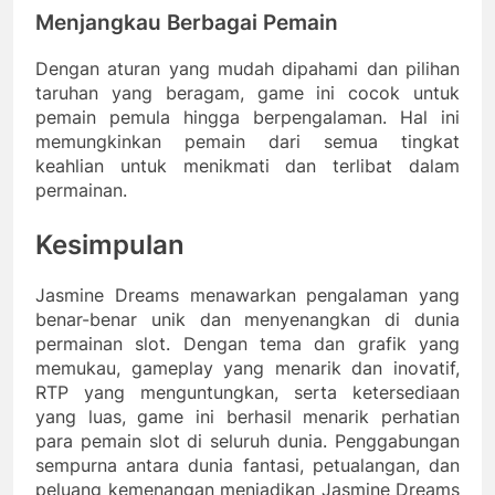
Menjangkau Berbagai Pemain
Dengan aturan yang mudah dipahami dan pilihan
taruhan yang beragam, game ini cocok untuk
pemain pemula hingga berpengalaman. Hal ini
memungkinkan pemain dari semua tingkat
keahlian untuk menikmati dan terlibat dalam
permainan.
Kesimpulan
Jasmine Dreams menawarkan pengalaman yang
benar-benar unik dan menyenangkan di dunia
permainan slot. Dengan tema dan grafik yang
memukau, gameplay yang menarik dan inovatif,
RTP yang menguntungkan, serta ketersediaan
yang luas, game ini berhasil menarik perhatian
para pemain slot di seluruh dunia. Penggabungan
sempurna antara dunia fantasi, petualangan, dan
peluang kemenangan menjadikan Jasmine Dreams