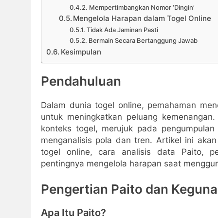
Mempertimbangkan Nomor ‘Dingin’
Mengelola Harapan dalam Togel Online
Tidak Ada Jaminan Pasti
Bermain Secara Bertanggung Jawab
Kesimpulan
Pendahuluan
Dalam dunia togel online, pemahaman menda
untuk meningkatkan peluang kemenangan. P
konteks togel, merujuk pada pengumpulan 
menganalisis pola dan tren. Artikel ini 
togel online, cara analisis data Paito, p
pentingnya mengelola harapan saat menggun
Pengertian Paito dan Keguna
Apa Itu Paito?