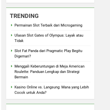
TRENDING
Permainan Slot Terbaik dari Microgaming
Ulasan Slot Gates of Olympus: Layak atau
Tidak
Slot Fat Panda dari Pragmatic Play Begitu
Digemari?
Menggali Keberuntungan di Meja American
Roulette: Panduan Lengkap dan Strategi
Bermain
Kasino Online vs. Langsung: Mana yang Lebih
Cocok untuk Anda?