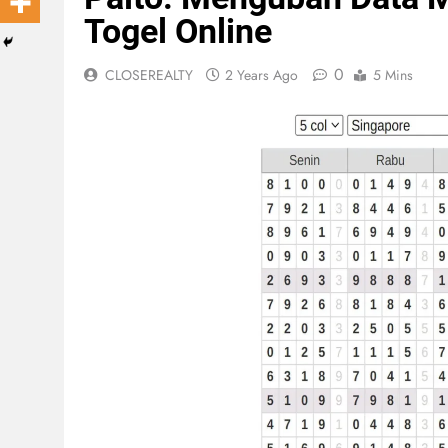
Togel Online
0
CLOSEREALTY
2 Years Ago
5 Mins