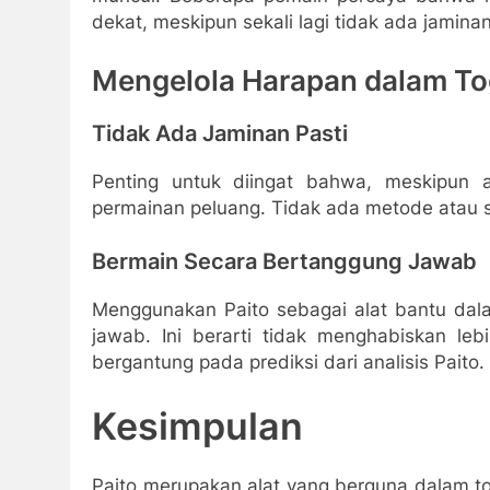
dekat, meskipun sekali lagi tidak ada jaminan
Mengelola Harapan dalam To
Tidak Ada Jaminan Pasti
Penting untuk diingat bahwa, meskipun a
permainan peluang. Tidak ada metode atau
Bermain Secara Bertanggung Jawab
Menggunakan Paito sebagai alat bantu dala
jawab. Ini berarti tidak menghabiskan leb
bergantung pada prediksi dari analisis Paito.
Kesimpulan
Paito merupakan alat yang berguna dalam tog