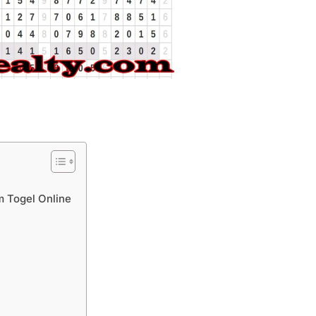
 Togel Online