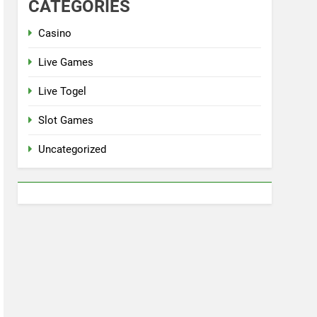
CATEGORIES
Casino
Live Games
Live Togel
Slot Games
Uncategorized