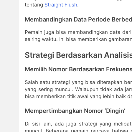
tentang
Straight Flush
.
Membandingkan Data Periode Berbe
Pemain juga bisa membandingkan data dari 
seiring waktu. Ini bisa memberikan gambara
Strategi Berdasarkan Analisis
Memilih Nomor Berdasarkan Frekuens
Salah satu strategi yang bisa diterapkan b
yang sering muncul. Walaupun tidak ada jami
bisa memberikan titik awal yang lebih baik 
Mempertimbangkan Nomor ‘Dingin’
Di sisi lain, ada juga strategi yang melib
muncul. Beberapa pemain percaya bahwa n