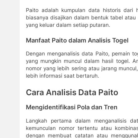
Paito adalah kumpulan data historis dari h
biasanya disajikan dalam bentuk tabel atau
yang keluar dalam setiap putaran.
Manfaat Paito dalam Analisis Togel
Dengan menganalisis data Paito, pemain tog
yang mungkin muncul dalam hasil togel. An
nomor yang lebih sering atau jarang munc
lebih informasi saat bertaruh.
Cara Analisis Data Paito
Mengidentifikasi Pola dan Tren
Langkah pertama dalam menganalisis data
kemunculan nomor tertentu atau kombinasi
dengan membuat catatan atau menggunakan