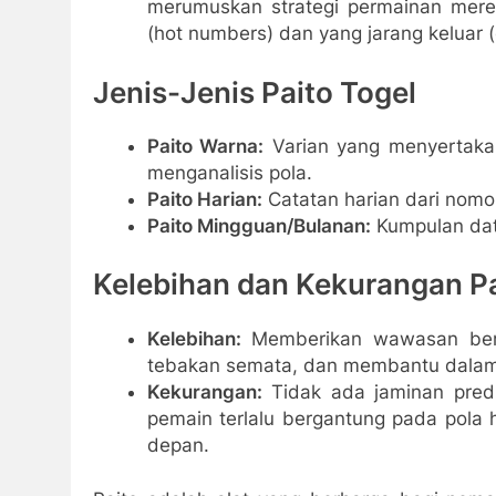
merumuskan strategi permainan mere
(hot numbers) dan yang jarang keluar 
Jenis-Jenis Paito Togel
Paito Warna:
Varian yang menyertaka
menganalisis pola.
Paito Harian:
Catatan harian dari nomor
Paito Mingguan/Bulanan:
Kumpulan data
Kelebihan dan Kekurangan Pa
Kelebihan:
Memberikan wawasan berb
tebakan semata, dan membantu dalam 
Kekurangan:
Tidak ada jaminan pred
pemain terlalu bergantung pada pola h
depan.