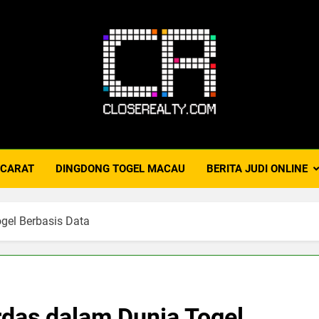
OSEREALTY
us Demo Slot Gacor, Judi Live Casino Game Dan Dingdong Toge
CCARAT
DINGDONG TOGEL MACAU
BERITA JUDI ONLINE
ogel Berbasis Data
erdas dalam Dunia Togel