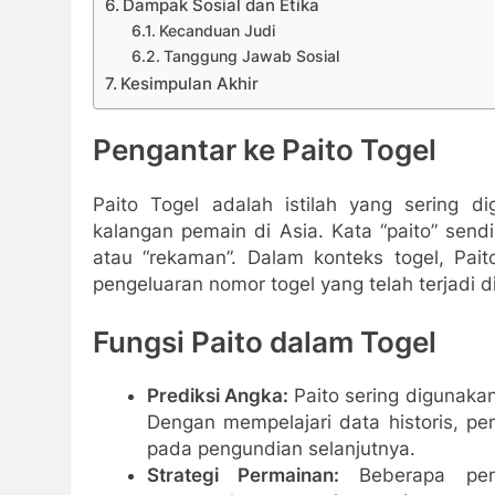
Dampak Sosial dan Etika
Kecanduan Judi
Tanggung Jawab Sosial
Kesimpulan Akhir
Pengantar ke Paito Togel
Paito Togel adalah istilah yang sering d
kalangan pemain di Asia. Kata “paito” sendi
atau “rekaman”. Dalam konteks togel, Pai
pengeluaran nomor togel yang telah terjadi d
Fungsi Paito dalam Togel
Prediksi Angka:
Paito sering digunakan
Dengan mempelajari data historis, p
pada pengundian selanjutnya.
Strategi Permainan:
Beberapa pema