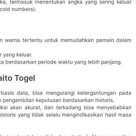
ka, termasuk menentukan angka yang sering keluar
(cold numbers).
n warna tertentu untuk memudahkan pemain dalam
 yang keluar.
 berdasarkan periode waktu yang lebih panjang.
ito Togel
asis data, bisa mengurangi ketergantungan pada
pengambilan keputusan berdasarkan historis.
iksi akan akurat, dan terkadang bisa menyebabkan
istoris yang tidak selalu mengindikasikan hasil masa