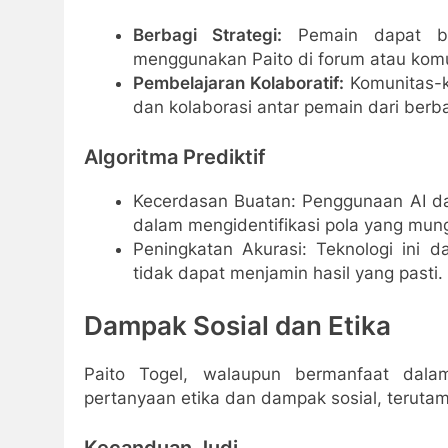
Berbagi Strategi:
Pemain dapat be
menggunakan Paito di forum atau komu
Pembelajaran Kolaboratif:
Komunitas-ko
dan kolaborasi antar pemain dari berb
Algoritma Prediktif
Kecerdasan Buatan: Penggunaan AI dan
dalam mengidentifikasi pola yang mungk
Peningkatan Akurasi: Teknologi ini d
tidak dapat menjamin hasil yang pasti.
Dampak Sosial dan Etika
Paito Togel, walaupun bermanfaat dala
pertanyaan etika dan dampak sosial, terutam
Kecanduan Judi