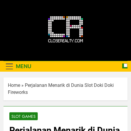
Skip
to
content
CLOSEREALTY
Daftar Situs Demo Slot Gacor, Judi
Live Casino Game Dan Dingdong
MENU
Togel Online
Home
»
Perjalanan Menarik di Dunia Slot Doki Doki
Fireworks
SLOT GAMES
Perjalanan Menarik di Dunia