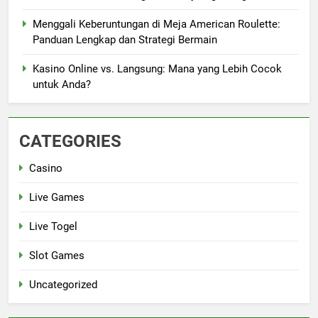
Menggali Keberuntungan di Meja American Roulette:
Panduan Lengkap dan Strategi Bermain
Kasino Online vs. Langsung: Mana yang Lebih Cocok
untuk Anda?
CATEGORIES
Casino
Live Games
Live Togel
Slot Games
Uncategorized