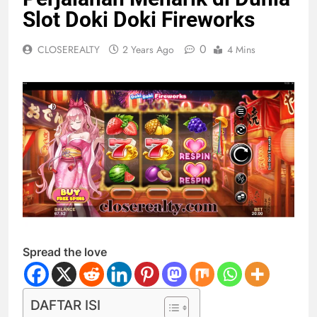
Slot Doki Doki Fireworks
0
CLOSEREALTY
2 Years Ago
4 Mins
Spread the love
DAFTAR ISI