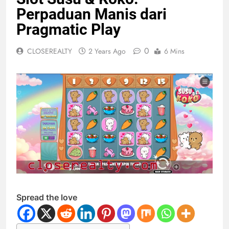
Perpaduan Manis dari
Pragmatic Play
0
CLOSEREALTY
2 Years Ago
6 Mins
Spread the love