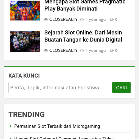
Mengapa Slot Games Pragmatic
Play Banyak Diminati
CLOSEREALTY
1 year ago
0
Sejarah Slot Online: Dari Mesin
Buatan Tangan ke Dunia Digital
CLOSEREALTY
1 year ago
0
KATA KUNCI
CARI
TRENDING
Permainan Slot Terbaik dari Microgaming
Ulasan Slot Gates of Olympus: Layak atau Tidak