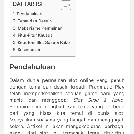
DAFTAR ISI
Pendahuluan
Tema dan Desain
Mekanisme Permainan
Fitur-Fitur Khusus
Keunikan Slot Susu & Koko
Kesimpulan
Pendahuluan
Dalam dunia permainan slot online yang penuh
dengan tema dan desain kreatif, Pragmatic Play
telah memperkenalkan sebuah game baru yang
manis dan menggoda:
Slot Susu & Koko
.
Permainan ini menghadirkan tema yang berbeda
dari yang biasa kita temui di dunia slot.
Menyajikan suasana yang hangat dan menggugah
selera. Artikel ini akan mengeksplorasi berbagai
aspek dari slot ini, termasuk tema, fitur-fitur