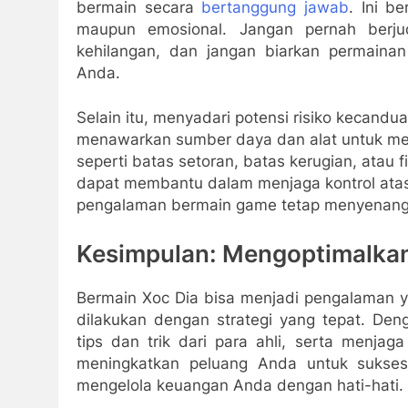
bermain secara
bertanggung jawab
. Ini b
maupun emosional. Jangan pernah berj
kehilangan, dan jangan biarkan permainan
Anda.
Selain itu, menyadari potensi risiko kecandua
menawarkan sumber daya dan alat untuk me
seperti batas setoran, batas kerugian, atau f
dapat membantu dalam menjaga kontrol ata
pengalaman bermain game tetap menyenan
Kesimpulan: Mengoptimalkan
Bermain Xoc Dia bisa menjadi pengalaman 
dilakukan dengan strategi yang tepat. D
tips dan trik dari para ahli, serta menj
meningkatkan peluang Anda untuk sukses.
mengelola keuangan Anda dengan hati-hati.