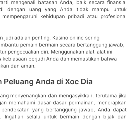
erarti mengenali batasan Anda, baik secara finansial
udi dengan uang yang Anda tidak mampu untuk
 mempengaruhi kehidupan pribadi atau profesional
n judi adalah penting. Kasino online sering
mbantu pemain bermain secara bertanggung jawab,
itur pengecualian diri. Menggunakan alat-alat ini
s kebiasaan berjudi Anda dan memastikan bahwa
gkan dan aman.
 Peluang Anda di Xoc Dia
yang menyenangkan dan mengasyikkan, terutama jika
engan memahami dasar-dasar permainan, menerapkan
aga pendekatan yang bertanggung jawab, Anda dapat
 Ingatlah selalu untuk bermain dengan bijak dan