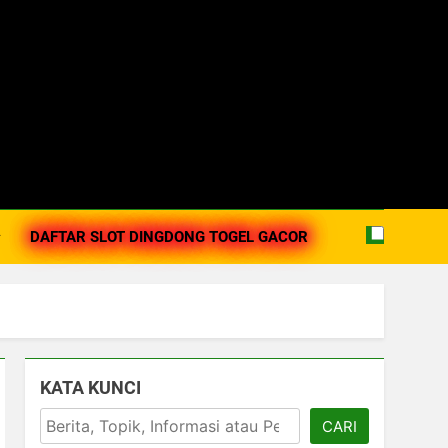
l Online
DAFTAR SLOT DINGDONG TOGEL GACOR
KATA KUNCI
CARI