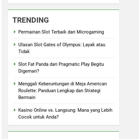
TRENDING
Permainan Slot Terbaik dari Microgaming
Ulasan Slot Gates of Olympus: Layak atau
Tidak
Slot Fat Panda dari Pragmatic Play Begitu
Digemari?
Menggali Keberuntungan di Meja American
Roulette: Panduan Lengkap dan Strategi
Bermain
Kasino Online vs. Langsung: Mana yang Lebih
Cocok untuk Anda?