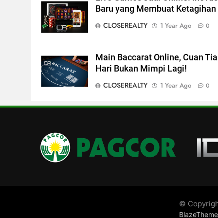
Baru yang Membuat Ketagihan
CLOSEREALTY
1 Year Ago
0
Main Baccarat Online, Cuan Ti
Hari Bukan Mimpi Lagi!
CLOSEREALTY
1 Year Ago
0
© Copyrigh
BlazeTheme