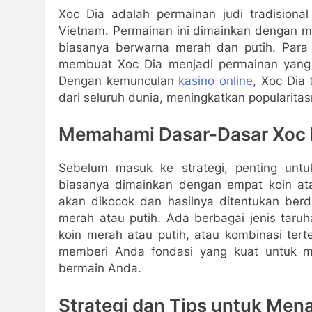
Xoc Dia adalah permainan judi tradisiona
Vietnam. Permainan ini dimainkan dengan m
biasanya berwarna merah dan putih. Para p
membuat Xoc Dia menjadi permainan yang
Dengan kemunculan
kasino online
, Xoc Dia
dari seluruh dunia, meningkatkan popularitas
Memahami Dasar-Dasar Xoc 
Sebelum masuk ke strategi, penting unt
biasanya dimainkan dengan empat koin atau
akan dikocok dan hasilnya ditentukan ber
merah atau putih. Ada berbagai jenis taru
koin merah atau putih, atau kombinasi tert
memberi Anda fondasi yang kuat untuk me
bermain Anda.
Strategi dan Tips untuk Men