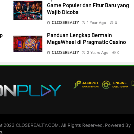
Game Populer dan Fitur Baru yang
Wajib Dicoba
CLOSEREALTY
1 Year Ago
0
ap
Panduan Lengkap Bermain
MegaWheel di Pragmatic Casino
CLOSEREALTY
2 Years Ago
0
t 2023 CLOSEREALTY.COM. All Rights Reserved. Powered By
.
s