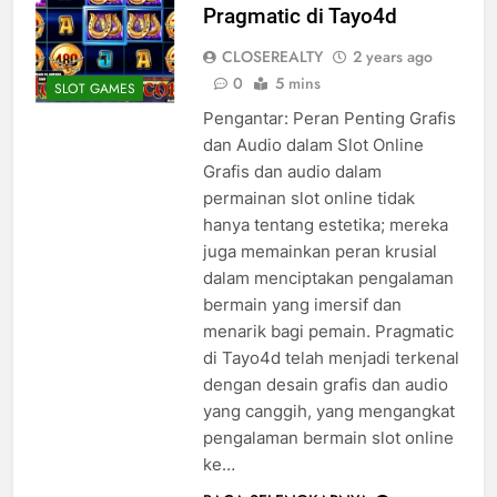
Pragmatic di Tayo4d
CLOSEREALTY
2 years ago
0
5 mins
SLOT GAMES
Pengantar: Peran Penting Grafis
dan Audio dalam Slot Online
Grafis dan audio dalam
permainan slot online tidak
hanya tentang estetika; mereka
juga memainkan peran krusial
dalam menciptakan pengalaman
bermain yang imersif dan
menarik bagi pemain. Pragmatic
di Tayo4d telah menjadi terkenal
dengan desain grafis dan audio
yang canggih, yang mengangkat
pengalaman bermain slot online
ke…