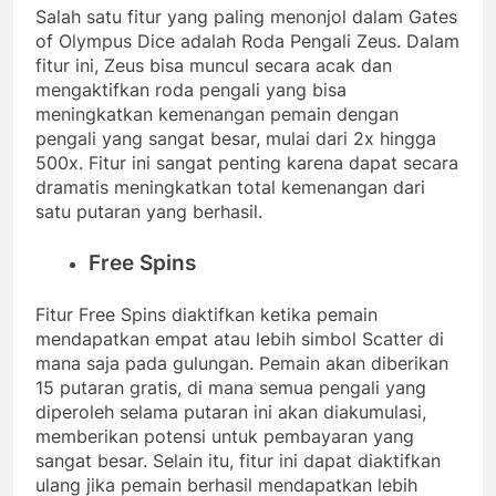
Salah satu fitur yang paling menonjol dalam Gates
of Olympus Dice adalah Roda Pengali Zeus. Dalam
fitur ini, Zeus bisa muncul secara acak dan
mengaktifkan roda pengali yang bisa
meningkatkan kemenangan pemain dengan
pengali yang sangat besar, mulai dari 2x hingga
500x. Fitur ini sangat penting karena dapat secara
dramatis meningkatkan total kemenangan dari
satu putaran yang berhasil.
Free Spins
Fitur Free Spins diaktifkan ketika pemain
mendapatkan empat atau lebih simbol Scatter di
mana saja pada gulungan. Pemain akan diberikan
15 putaran gratis, di mana semua pengali yang
diperoleh selama putaran ini akan diakumulasi,
memberikan potensi untuk pembayaran yang
sangat besar. Selain itu, fitur ini dapat diaktifkan
ulang jika pemain berhasil mendapatkan lebih