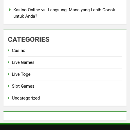
Kasino Online vs. Langsung: Mana yang Lebih Cocok
untuk Anda?
CATEGORIES
Casino
Live Games
Live Togel
Slot Games
Uncategorized