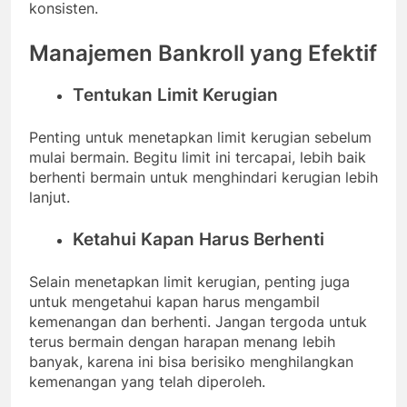
konsisten.
Manajemen Bankroll yang Efektif
Tentukan Limit Kerugian
Penting untuk menetapkan limit kerugian sebelum
mulai bermain. Begitu limit ini tercapai, lebih baik
berhenti bermain untuk menghindari kerugian lebih
lanjut.
Ketahui Kapan Harus Berhenti
Selain menetapkan limit kerugian, penting juga
untuk mengetahui kapan harus mengambil
kemenangan dan berhenti. Jangan tergoda untuk
terus bermain dengan harapan menang lebih
banyak, karena ini bisa berisiko menghilangkan
kemenangan yang telah diperoleh.