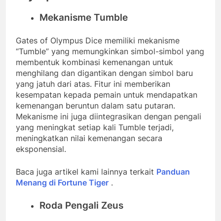
Mekanisme Tumble
Gates of Olympus Dice memiliki mekanisme
“Tumble” yang memungkinkan simbol-simbol yang
membentuk kombinasi kemenangan untuk
menghilang dan digantikan dengan simbol baru
yang jatuh dari atas. Fitur ini memberikan
kesempatan kepada pemain untuk mendapatkan
kemenangan beruntun dalam satu putaran.
Mekanisme ini juga diintegrasikan dengan pengali
yang meningkat setiap kali Tumble terjadi,
meningkatkan nilai kemenangan secara
eksponensial.
Baca juga artikel kami lainnya terkait
Panduan
Menang di Fortune Tiger
.
Roda Pengali Zeus