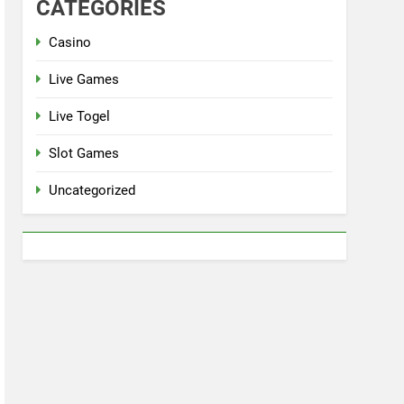
CATEGORIES
Casino
Live Games
Live Togel
Slot Games
Uncategorized