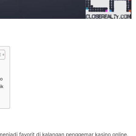
no
ik
menjadi favorit di kalangan penggemar kasino online,