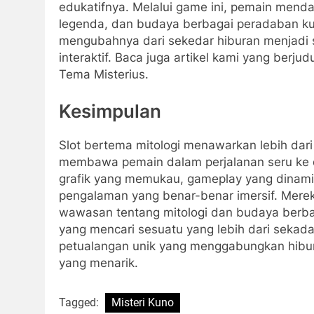
edukatifnya. Melalui game ini, pemain mend
legenda, dan budaya berbagai peradaban kun
mengubahnya dari sekedar hiburan menjadi
interaktif. Baca juga artikel kami yang berjud
Tema Misterius.
Kesimpulan
Slot bertema mitologi menawarkan lebih da
membawa pemain dalam perjalanan seru ke d
grafik yang memukau, gameplay yang dinamis,
pengalaman yang benar-benar imersif. Merek
wawasan tentang mitologi dan budaya berba
yang mencari sesuatu yang lebih dari sekad
petualangan unik yang menggabungkan hibur
yang menarik.
Tagged:
Misteri Kuno