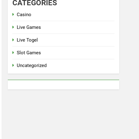
CATEGORIES
Casino
Live Games
Live Togel
Slot Games
Uncategorized