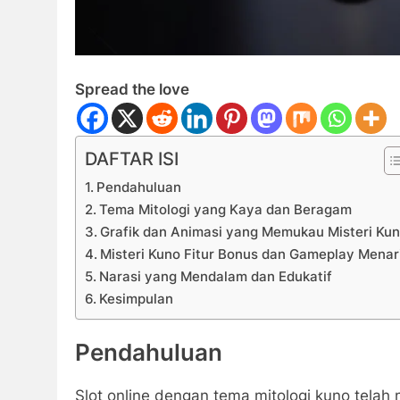
Spread the love
DAFTAR ISI
Pendahuluan
Tema Mitologi yang Kaya dan Beragam
Grafik dan Animasi yang Memukau Misteri Ku
Misteri Kuno Fitur Bonus dan Gameplay Menar
Narasi yang Mendalam dan Edukatif
Kesimpulan
Pendahuluan
Slot online dengan tema mitologi kuno telah 