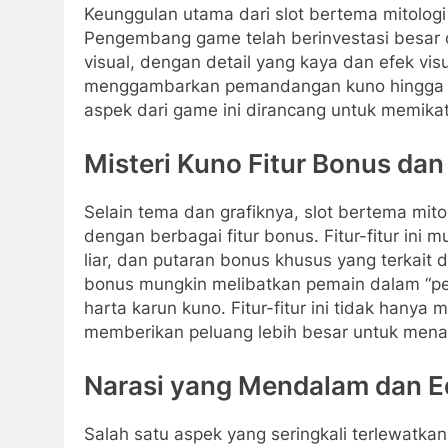
Keunggulan utama dari slot bertema mitolog
Pengembang game telah berinvestasi besar 
visual, dengan detail yang kaya dan efek vi
menggambarkan pemandangan kuno hingga sim
aspek dari game ini dirancang untuk memika
Misteri Kuno Fitur Bonus da
Selain tema dan grafiknya, slot bertema mi
dengan berbagai fitur bonus. Fitur-fitur ini
liar, dan putaran bonus khusus yang terkait 
bonus mungkin melibatkan pemain dalam “pe
harta karun kuno. Fitur-fitur ini tidak han
memberikan peluang lebih besar untuk mena
Narasi yang Mendalam dan E
Salah satu aspek yang seringkali terlewatkan 