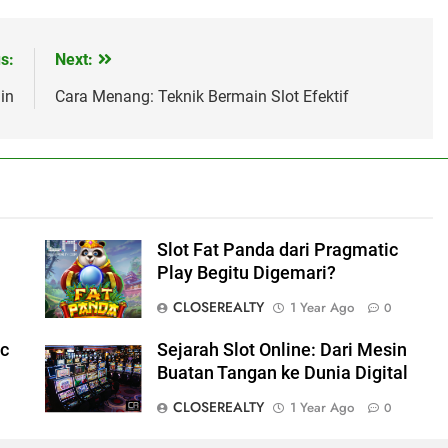
s:
Next:
in
Cara Menang: Teknik Bermain Slot Efektif
Slot Fat Panda dari Pragmatic
Play Begitu Digemari?
CLOSEREALTY
1 Year Ago
0
c
Sejarah Slot Online: Dari Mesin
Buatan Tangan ke Dunia Digital
CLOSEREALTY
1 Year Ago
0