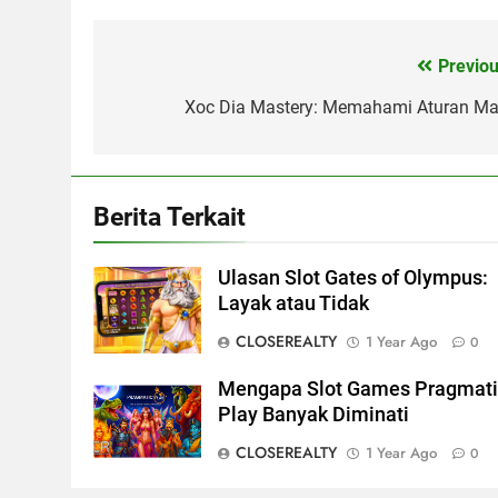
Previou
Post
navigation
Xoc Dia Mastery: Memahami Aturan Ma
Berita Terkait
Ulasan Slot Gates of Olympus:
Layak atau Tidak
CLOSEREALTY
1 Year Ago
0
Mengapa Slot Games Pragmati
Play Banyak Diminati
CLOSEREALTY
1 Year Ago
0