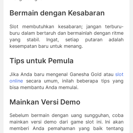
Bermain dengan Kesabaran
Slot membutuhkan kesabaran; jangan terburu-
buru dalam bertaruh dan bermainlah dengan ritme
yang stabil. Ingat, setiap putaran adalah
kesempatan baru untuk menang.
Tips untuk Pemula
Jika Anda baru mengenal Ganesha Gold atau
slot
online
secara umum, inilah beberapa tips yang
bisa membantu Anda memulai.
Mainkan Versi Demo
Sebelum bermain dengan uang sungguhan, coba
mainkan versi demo dari game slot ini. Ini akan
memberi Anda pemahaman yang baik tentang