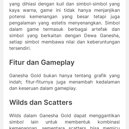
yang dihiasi dengan kuil dan simbol-simbol yang
kaya warna, game ini tidak hanya menjanjikan
potensi kemenangan yang besar tetapi juga
pengalaman yang estetis menyenangkan. Simbol
dalam game termasuk berbagai artefak dan
simbol yang berkaitan dengan Dewa Ganesha,
setiap simbol membawa nilai dan keberuntungan
tersendiri.
Fitur dan Gameplay
Ganesha Gold bukan hanya tentang grafik yang
indah; fitur-fiturnya juga menambah kedalaman
dan keseruan dalam gameplay.
Wilds dan Scatters
Wilds dalam Ganesha Gold dapat menggantikan
simbol lain untuk membentuk kombinasi
kemenangan, sementara scatters bisa memicu