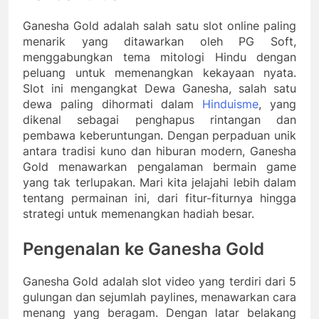
Ganesha Gold adalah salah satu slot online paling
menarik yang ditawarkan oleh PG Soft,
menggabungkan tema mitologi Hindu dengan
peluang untuk memenangkan kekayaan nyata.
Slot ini mengangkat Dewa Ganesha, salah satu
dewa paling dihormati dalam
Hinduisme
, yang
dikenal sebagai penghapus rintangan dan
pembawa keberuntungan. Dengan perpaduan unik
antara tradisi kuno dan hiburan modern, Ganesha
Gold menawarkan pengalaman bermain game
yang tak terlupakan. Mari kita jelajahi lebih dalam
tentang permainan ini, dari fitur-fiturnya hingga
strategi untuk memenangkan hadiah besar.
Pengenalan ke Ganesha Gold
Ganesha Gold adalah slot video yang terdiri dari 5
gulungan dan sejumlah paylines, menawarkan cara
menang yang beragam. Dengan latar belakang