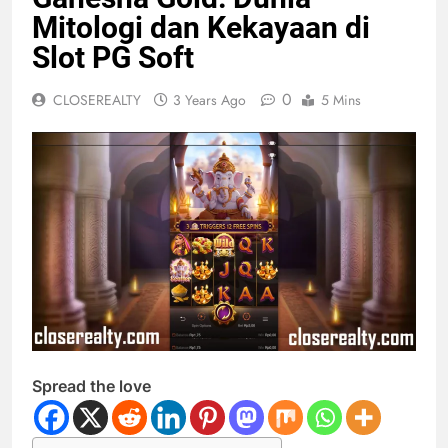
Mitologi dan Kekayaan di
Slot PG Soft
0
CLOSEREALTY
3 Years Ago
5 Mins
Spread the love