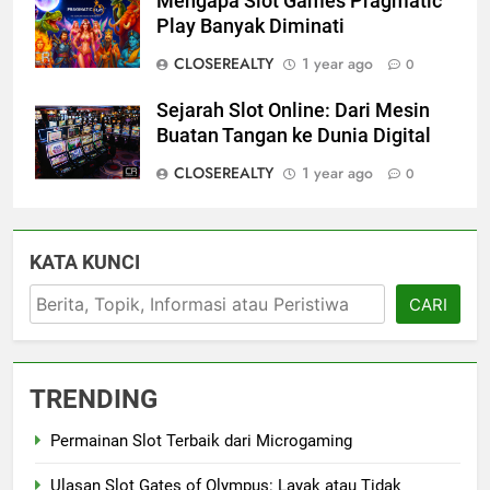
Mengapa Slot Games Pragmatic
Play Banyak Diminati
CLOSEREALTY
1 year ago
0
Sejarah Slot Online: Dari Mesin
Buatan Tangan ke Dunia Digital
CLOSEREALTY
1 year ago
0
KATA KUNCI
CARI
TRENDING
Permainan Slot Terbaik dari Microgaming
Ulasan Slot Gates of Olympus: Layak atau Tidak