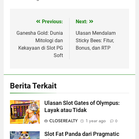
Previous:
Next:
Post
navigation
Ganesha Gold: Dunia
Ulasan Mendalam
Mitologi dan
Sticky Bees: Fitur,
Kekayaan di Slot PG
Bonus, dan RTP
Soft
Berita Terkait
Ulasan Slot Gates of Olympus:
Layak atau Tidak
CLOSEREALTY
1 year ago
0
Slot Fat Panda dari Pragmatic