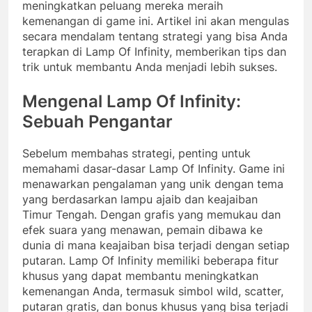
meningkatkan peluang mereka meraih
kemenangan di game ini. Artikel ini akan mengulas
secara mendalam tentang strategi yang bisa Anda
terapkan di Lamp Of Infinity, memberikan tips dan
trik untuk membantu Anda menjadi lebih sukses.
Mengenal Lamp Of Infinity:
Sebuah Pengantar
Sebelum membahas strategi, penting untuk
memahami dasar-dasar Lamp Of Infinity. Game ini
menawarkan pengalaman yang unik dengan tema
yang berdasarkan lampu ajaib dan keajaiban
Timur Tengah. Dengan grafis yang memukau dan
efek suara yang menawan, pemain dibawa ke
dunia di mana keajaiban bisa terjadi dengan setiap
putaran. Lamp Of Infinity memiliki beberapa fitur
khusus yang dapat membantu meningkatkan
kemenangan Anda, termasuk simbol wild, scatter,
putaran gratis, dan bonus khusus yang bisa terjadi