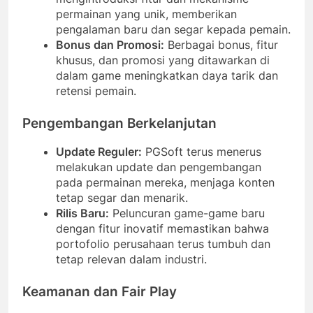
permainan yang unik, memberikan
pengalaman baru dan segar kepada pemain.
Bonus dan Promosi:
Berbagai bonus, fitur
khusus, dan promosi yang ditawarkan di
dalam game meningkatkan daya tarik dan
retensi pemain.
Pengembangan Berkelanjutan
Update Reguler:
PGSoft terus menerus
melakukan update dan pengembangan
pada permainan mereka, menjaga konten
tetap segar dan menarik.
Rilis Baru:
Peluncuran game-game baru
dengan fitur inovatif memastikan bahwa
portofolio perusahaan terus tumbuh dan
tetap relevan dalam industri.
Keamanan dan Fair Play