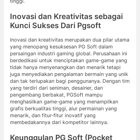
tinggi.
Inovasi dan Kreativitas sebagai
Kunci Sukses Dari Pgsoft
Inovasi dan kreativitas merupakan dua pilar utama
yang menopang kesuksesan PG Soft dalam
persaingan industri gaming global. Perusahaan ini
berdedikasi untuk menciptakan game-game yang
tidak hanya menyenangkan dan menarik tetapi
juga menyediakan pengalaman bermain yang unik
dan tak terlupakan bagi penggunanya. Dengan tim
yang terdiri dari seniman, desainer, dan
pengembang berbakat, PGSoft mampu
menghasilkan game-game yang menampilkan
grafis berkualitas tinggi, alur permainan yang
menarik, dan fitur-fitur inovatif yang
membedakannya dari kompetitor lainnya.
Keunggulan PG Soft (Pocket