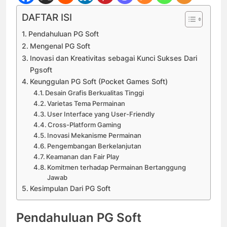
DAFTAR ISI
Pendahuluan PG Soft
Mengenal PG Soft
Inovasi dan Kreativitas sebagai Kunci Sukses Dari
Pgsoft
Keunggulan PG Soft (Pocket Games Soft)
Desain Grafis Berkualitas Tinggi
Varietas Tema Permainan
User Interface yang User-Friendly
Cross-Platform Gaming
Inovasi Mekanisme Permainan
Pengembangan Berkelanjutan
Keamanan dan Fair Play
Komitmen terhadap Permainan Bertanggung
Jawab
Kesimpulan Dari PG Soft
Pendahuluan PG Soft