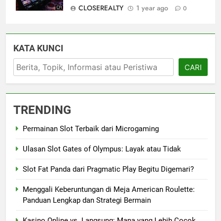
CLOSEREALTY
1 year ago
0
KATA KUNCI
CARI
TRENDING
Permainan Slot Terbaik dari Microgaming
Ulasan Slot Gates of Olympus: Layak atau Tidak
Slot Fat Panda dari Pragmatic Play Begitu Digemari?
Menggali Keberuntungan di Meja American Roulette:
Panduan Lengkap dan Strategi Bermain
Kasino Online vs. Langsung: Mana yang Lebih Cocok