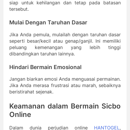
siap untuk kehilangan dan tetap pada batasan
tersebut.
Mulai Dengan Taruhan Dasar
Jika Anda pemula, mulailah dengan taruhan dasar
seperti besar/kecil atau genap/ganjil. Ini memiliki
peluang kemenangan yang lebih tinggi
dibandingkan taruhan lainnya.
Hindari Bermain Emosional
Jangan biarkan emosi Anda menguasai permainan.
Jika Anda merasa frustrasi atau marah, sebaiknya
beristirahat sejenak.
Keamanan dalam Bermain Sicbo
Online
Dalam dunia perjudian online
HANTOGEL
,