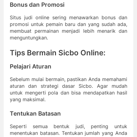
Bonus dan Promosi
Situs judi online sering menawarkan bonus dan
promosi untuk pemain baru dan yang sudah ada,
membuat permainan menjadi lebih menarik dan
menguntungkan.
Tips Bermain Sicbo Online:
Pelajari Aturan
Sebelum mulai bermain, pastikan Anda memahami
aturan dan strategi dasar Sicbo. Agar mudah
untuk mengerti pola dan bisa mendapatkan hasil
yang maksimal.
Tentukan Batasan
Seperti semua bentuk judi, penting untuk
menentukan batasan. Tentukan jumlah yang Anda