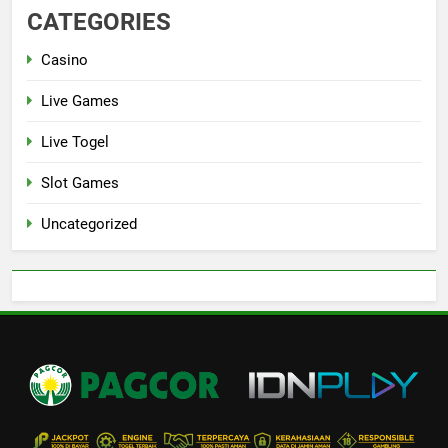
CATEGORIES
Casino
Live Games
Live Togel
Slot Games
Uncategorized