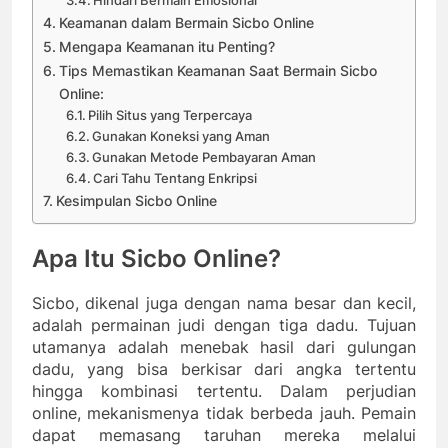
Keamanan dalam Bermain Sicbo Online
Mengapa Keamanan itu Penting?
Tips Memastikan Keamanan Saat Bermain Sicbo
Online:
Pilih Situs yang Terpercaya
Gunakan Koneksi yang Aman
Gunakan Metode Pembayaran Aman
Cari Tahu Tentang Enkripsi
Kesimpulan Sicbo Online
Apa Itu Sicbo Online?
Sicbo, dikenal juga dengan nama besar dan kecil,
adalah permainan judi dengan tiga dadu. Tujuan
utamanya adalah menebak hasil dari gulungan
dadu, yang bisa berkisar dari angka tertentu
hingga kombinasi tertentu. Dalam perjudian
online, mekanismenya tidak berbeda jauh. Pemain
dapat memasang taruhan mereka melalui